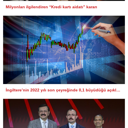
Milyonları ilgilendiren “Kredi kartı aidatı” kararı
İngiltere’nin 2022 yılı son çeyreğinde 0,1 büyüdüğü açıklandı