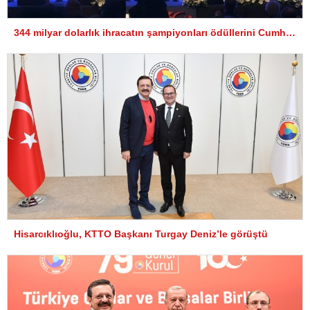
344 milyar dolarlık ihracatın şampiyonları ödüllerini Cumhurbaşkanı Erdoğan’dan aldı
Hisarcıklıoğlu, KTTO Başkanı Turgay Deniz’le görüştü