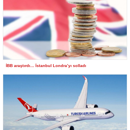
İBB araştırdı… İstanbul Londra’yı solladı