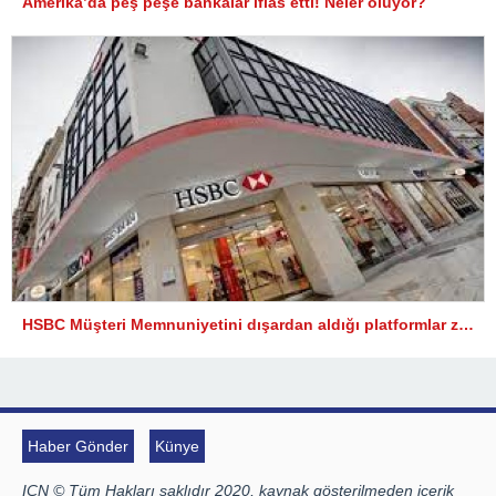
Amerika’da peş peşe bankalar iflas etti! Neler oluyor?
HSBC Müşteri Memnuniyetini dışardan aldığı platformlar zedeliyor
Haber Gönder
Künye
ICN © Tüm Hakları saklıdır 2020, kaynak gösterilmeden içerik