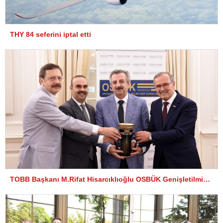
THY 84 seferini iptal etti
TOBB Başkanı M.Rifat Hisarcıklıoğlu OSBÜK Genişletilmiş Yönetim Kurulu Toplantısına katıldı