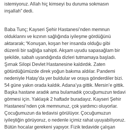
istemiyoruz. Allah hiç kimseyi bu duruma sokmasın
inşallah” dedi.
Baba Tunç; Kayseri Şehir Hastanesi’nden memnun
olduklarını ve kızının sağlığında iyileşme gördüğünü
aktararak; “Konuşan, koşan her insanda olduğu gibi
düzenli bir sağlığa sahipti. Akşam uyudu sapasağlam bir
şekilde, sabah uyandığında dizleri tutmamaya başladı.
Şırnak Silopi Devlet Hastanesine kaldırdık. Zaten
götürdüğümüzde direk yoğun bakıma aldılar. Pandemi
nedeniyle Hatay’da yer buldular ve oraya gönderdiler bizi.
54 güne yakın orada kaldık. Adana’ya gittik. Mersin’e gittik.
Başka hastane aradık ama bulamadık çocuğumuzun tedavi
görmesi için. Yaklaşık 2 haftadır buradayız. Kayseri Şehir
Hastanesi’nden çok memnunuz, çok yardımcı oluyorlar.
Çocuğumuzun da tedavisi görülüyor. Çocuğumuzun
iyileştiğin görüyoruz, o nedenle içimiz rahat uyuyabiliyoruz.
Bütün hocalar gerekeni yapıyor. Fizik tedavide çalışan