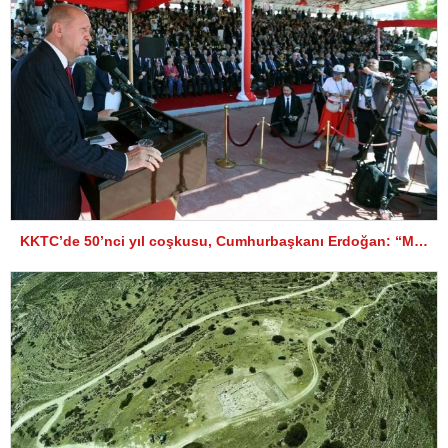
KKTC’de 50’nci yıl coşkusu, Cumhurbaşkanı Erdoğan: “Müzakereye ve çözüme hazırız”