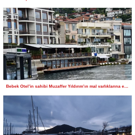
Bebek Otel’in sahibi Muzaffer Yıldırım’ın mal varlıklarına el konuldu