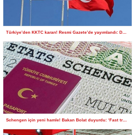
Türkiye’den KKTC kararı! Resmi Gazete’de yayımlandı: Dünyaya ilan ediyoruz…
Schengen için yeni hamle! Bakan Bolat duyurdu: ‘Fast track’ vize uygulaması