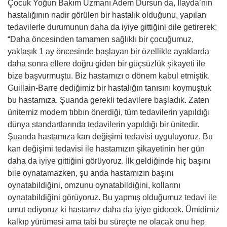
Çocuk Yoğun Bakım Uzmanı Adem Dursun da, İlayda’nın
hastalığının nadir görülen bir hastalık olduğunu, yapılan
tedavilerle durumunun daha da iyiye gittiğini dile getirerek;
“Daha öncesinden tamamen sağlıklı bir çocuğumuz,
yaklaşık 1 ay öncesinde başlayan bir özellikle ayaklarda
daha sonra ellere doğru giden bir güçsüzlük şikayeti ile
bize başvurmuştu. Biz hastamızı o dönem kabul etmiştik.
Guillain-Barre dediğimiz bir hastalığın tanısını koymuştuk
bu hastamıza. Şuanda gerekli tedavilere başladık. Zaten
ünitemiz modern tıbbın önerdiği, tüm tedavilerin yapıldığı
dünya standartlarında tedavilerin yapıldığı bir ünitedir.
Şuanda hastamıza kan değişimi tedavisi uyguluyoruz. Bu
kan değişimi tedavisi ile hastamızın şikayetinin her gün
daha da iyiye gittiğini görüyoruz. İlk geldiğinde hiç başını
bile oynatamazken, şu anda hastamızın başını
oynatabildiğini, omzunu oynatabildiğini, kollarını
oynatabildiğini görüyoruz. Bu yapmış olduğumuz tedavi ile
umut ediyoruz ki hastamız daha da iyiye gidecek. Ümidimiz
kalkıp yürümesi ama tabi bu süreçte ne olacak onu hep