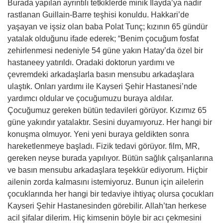
Burada yapılan ayrıntılı tetkiklerde minik İlayda’ya nadir
rastlanan Guillain-Barre teşhisi konuldu. Hakkari’de
yaşayan ve işsiz olan baba Polat Tunç; kızının 65 gündür
yatalak olduğunu ifade ederek; “Benim çocuğum fosfat
zehirlenmesi nedeniyle 54 güne yakın Hatay’da özel bir
hastaneey yatırıldı. Oradaki doktorun yardımı ve
çevremdeki arkadaşlarla basın mensubu arkadaşlara
ulaştık. Onları yardımı ile Kayseri Şehir Hastanesi’nde
yardımcı oldular ve çocuğumuzu buraya aldılar.
Çocuğumuz gereken bütün tedavileri görüyor. Kızımız 65
güne yakındır yatalaktır. Sesini duyamıyoruz. Her hangi bir
konuşma olmuyor. Yeni yeni buraya geldikten sonra
hareketlenmeye başladı. Fizik tedavi görüyor. film, MR,
gereken neyse burada yapılıyor. Bütün sağlık çalışanlarına
ve basın mensubu arkadaşlara teşekkür ediyorum. Hiçbir
ailenin zorda kalmasını istemiyoruz. Bunun için ailelerin
çocuklarında her hangi bir tedaviye ihtiyaç olursa çocukları
Kayseri Şehir Hastanesinden görebilir. Allah’tan herkese
acil şifalar dilerim. Hiç kimsenin böyle bir acı çekmesini