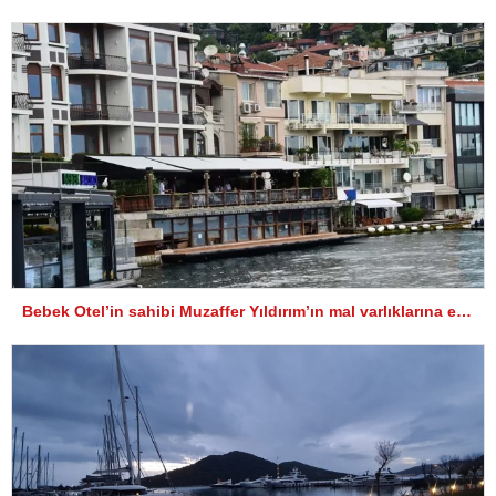
Bebek Otel’in sahibi Muzaffer Yıldırım’ın mal varlıklarına el konuldu