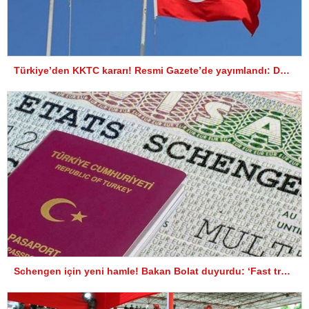
Türkiye’den KKTC kararı! Resmi Gazete’de yayımlandı: Dünyaya ilan ediyoruz…
Schengen için yeni hamle! Bakan Bolat duyurdu: ‘Fast track’ vize uygulaması