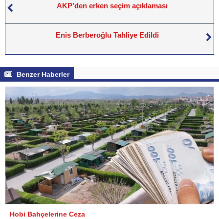
AKP’den erken seçim açıklaması
Enis Berberoğlu Tahliye Edildi
Benzer Haberler
Hobi Bahçelerine Ceza