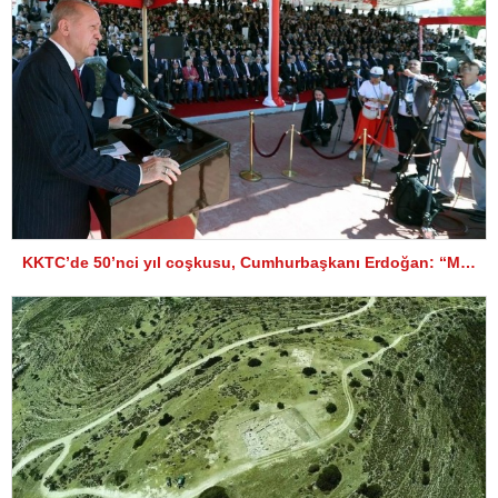
KKTC’de 50’nci yıl coşkusu, Cumhurbaşkanı Erdoğan: “Müzakereye ve çözüme hazırız”