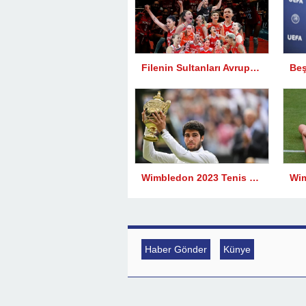
Filenin Sultanları Avrupa Şampiyonu
Wimbledon 2023 Tenis Turnuvası sona erdi
Haber Gönder
Künye