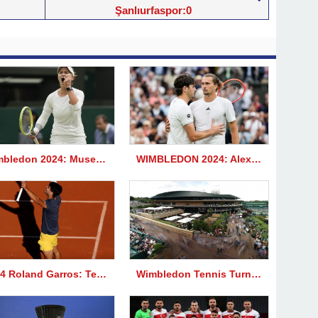
Şanlıurfaspor:0
Wimbledon 2024: Musetti, Fritz, Rybakina ve Djokovic’i yarı finalde yendi
WIMBLEDON 2024: Alexander Zverev, Taylor’dan önemli notlar
2024 Roland Garros: Tek Erkeklerde finalin adı Alcaraz-Zverev | Swiatek-Paolini Tek Kadınlar finali Cumartesi 16.00’da oynanacak
Wimbledon Tennis Turnuvası 2024?