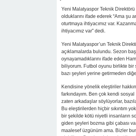
-
Yeni Malatyaspor Teknik Direktörü
olduklarını ifade ederek “Ama şu a
oturtmaya ihtiyacımız var. Kazanm
ihtiyacımız var” dedi.
Yeni Malatyaspor’un Teknik Direk
açıklamalarda bulundu. Sezon başı
oynayamadıklarını ifade eden Hamza
biliyorum. Futbol oyunu birlikte bi
bazı şeyleri yerine getirmeden diğe
Kendisine yönelik eleştiriler hakk
farkındayım. Ben çok kendi sosyal 
zaten arkadaşlar söylüyorlar, bazıl
Bu eleştirilerden hiçbir sıkıntım y
bir şekilde kötü niyetli insanların
giden şeyleri bozma gibi çabası v
maalesef üzgünüm ama. Bizler bunu