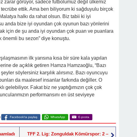
iz zarar görüyor, sadece futbolumuz değil ülkemiz
 tecrübe ettik. Ama ben biliyorum ki sağduyulu birçok
alatya halkı da rahat olsun. Biz tabii ki iyi
u anda bize iyi oyundan çok oyunun bazı yönlerini
mak için de şu anda iyi oyundan çok puan ve puanlara
k önemli bu sezon” diye konuştu.
laşmasının ilk yarısına kısa bir süre kala yapılan
erine de açıklık getiren Hamza Hamzaoğlu, “Bazı
eyler söylersiniz karşılık alırsınız. Bazı oyuncuyu
i bunları da maalesef insanlar farkında değiller. O
klı gelebiliyor. Fakat biz ne yaptığımızın çok çok
ncularımızın performansını en üst seviyeye
Facebook'ta paylaş
WhatsApp
E-posta
mamladı
TFF 2. Lig: Zonguldak Kömürspor: 2 –