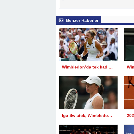
Benzer Haberler
Wimbledon’da tek kadınlarda finalistler belli oldu
Iga Swiatek, Wimbledon’a veda etti: Novak Djokovic 4. turda