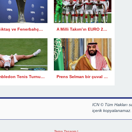
Beşiktaş ve Fenerbahçe’nin Konferans Ligi’ndeki rakipleri belli oldu
A Milli Takım’ın EURO 2024 elemeleri ve özel maç aday kadrosu açıklandı
Wimbledon Tenis Turnuvası: Çek raket Marketa Vondrousova tek kadınlarda şampiyon oldu
Prens Selman bir çuval dolusu para ile Türkiye’ye geliyor!
ICN © Tüm Hakları sa
içerik kopyalanamaz.
Tema Tasarım |