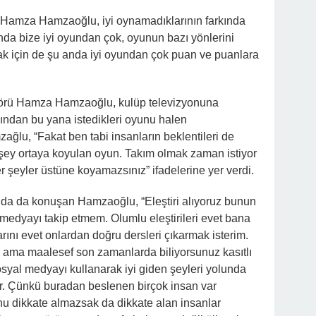
 Hamza Hamzaoğlu, iyi oynamadıklarının farkında
nda bize iyi oyundan çok, oyunun bazı yönlerini
ak için de şu anda iyi oyundan çok puan ve puanlara
törü Hamza Hamzaoğlu, kulüp televizyonuna
ndan bu yana istedikleri oyunu halen
ğlu, “Fakat ben tabi insanların beklentileri de
r şey ortaya koyulan oyun. Takım olmak zaman istiyor
r şeyler üstüne koyamazsınız” ifadelerine yer verdi.
ında da konuşan Hamzaoğlu, “Eleştiri alıyoruz bunun
medyayı takip etmem. Olumlu eleştirileri evet bana
arını evet onlardan doğru dersleri çıkarmak isterim.
ok ama maalesef son zamanlarda biliyorsunuz kasıtlı
 sosyal medyayı kullanarak iyi giden şeyleri yolunda
ar. Çünkü buradan beslenen birçok insan var
 dikkate almazsak da dikkate alan insanlar