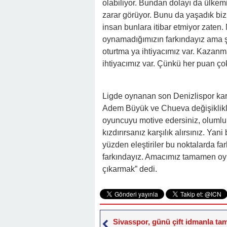
olabiliyor. Bundan dolayı da ülkem
zarar görüyor. Bunu da yaşadık biz
insan bunlara itibar etmiyor zaten. M
oynamadığımızın farkındayız ama ş
oturtma ya ihtiyacımız var. Kazan
ihtiyacımız var. Çünkü her puan ço
Ligde oynanan son Denizlispor karşı
Adem Büyük ve Chueva değişiklikl
oyuncuyu motive edersiniz, olumlu ş
kızdırırsanız karşılık alırsınız. Yan
yüzden eleştiriler bu noktalarda far
farkındayız. Amacımız tamamen oyu
çıkarmak” dedi.
Sivasspor, günü çift idmanla ta