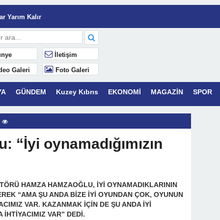
r Yarım Kalır
lâk
Yaşamaktır.
nye
İletişim
deo Galeri
Foto Galeri
k Mahsuplaşma” Dönemi: Azalan Yatırım Getirisini (ROI) C&I Enerji
YA
GÜNDEM
Kuzey Kıbrıs
EKONOMİ
MAGAZİN
SPOR
: “İyi oynamadığımızın
KTÖRÜ HAMZA HAMZAOĞLU, İYİ OYNAMADIKLARININ
EREK “AMA ŞU ANDA BİZE İYİ OYUNDAN ÇOK, OYUNUN
CIMIZ VAR. KAZANMAK İÇİN DE ŞU ANDA İYİ
İHTİYACIMIZ VAR” DEDİ.