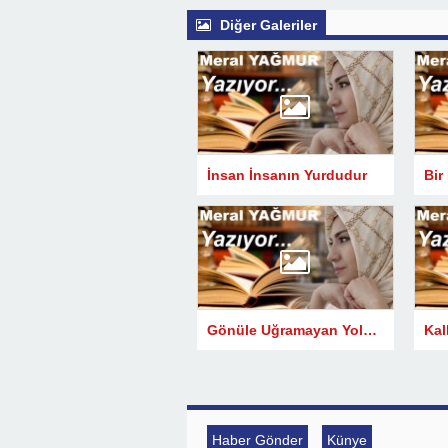
Diğer Galeriler
İnsan İnsanın Yurdudur
Gönüle Uğramayan Yolculuklar Yarım Kalır
Haber Gönder
Künye