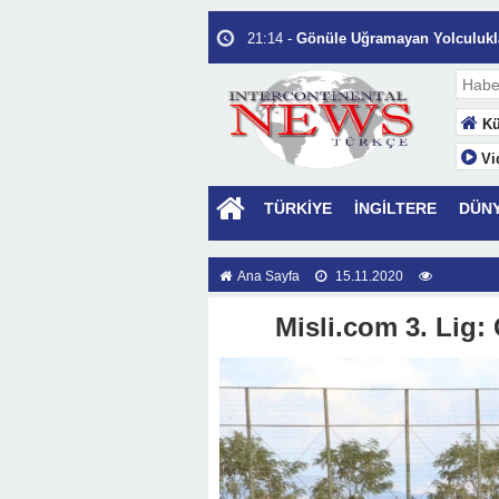
22:35 -
Hayat Sermayesinin En Büyük 
21:14 -
Gönüle Uğramayan Yolculukla
14:02 -
Kalbin Eşiğinde Bekleyen Ah
10:40 -
Seni Allah İçin Seviyorum.
Kü
12:56 -
İnsanı Değerli Kılan, İnsanı 
Vi
17:53 -
“Hormonların Fısıltısı”
14:58 -
Ey yâr…
TÜRKİYE
İNGİLTERE
DÜN
22:30 -
Türkiye PV Pazarında “Saatli
Depolama Nasıl Kurtarıyor?
Ana Sayfa
15.11.2020
13:44 -
İnsan İnsanın Yurdudur
Misli.com 3. Lig: