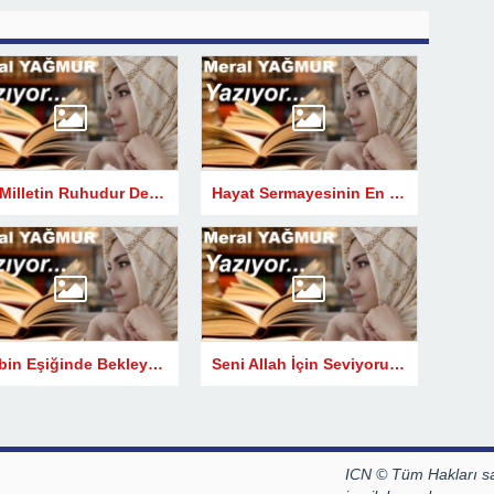
Bir Milletin Ruhudur Değer Bilinci.
Hayat Sermayesinin En Büyük Serveti Karakterdir.
Kalbin Eşiğinde Bekleyen Ahlâk
Seni Allah İçin Seviyorum.
ICN © Tüm Hakları sa