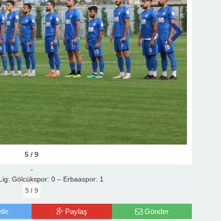
5 / 9
-
 Lig: Gölcükspor: 0 – Erbaaspor: 1
5 / 9
tle
Paylaş
Gönder