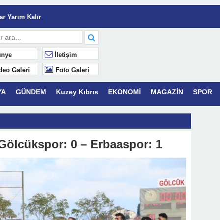
Serveti Karakterdir.
r Yarım Kalır
lâk
nye
İletişim
Yaşamaktır.
deo Galeri
Foto Galeri
YA
GÜNDEM
Kuzey Kıbrıs
EKONOMİ
MAGAZİN
SPOR
k Mahsuplaşma” Dönemi: Azalan Yatırım Getirisini (ROI) C&I Enerji
 Gölcükspor: 0 – Erbaaspor: 1