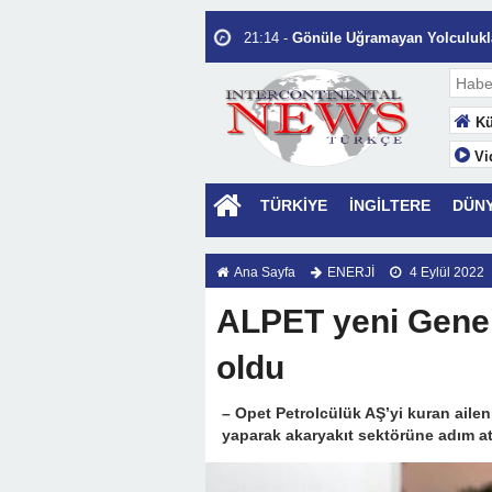
22:35 -
Hayat Sermayesinin En Büyük 
21:14 -
Gönüle Uğramayan Yolculukla
14:02 -
Kalbin Eşiğinde Bekleyen Ah
10:40 -
Seni Allah İçin Seviyorum.
Kü
12:56 -
İnsanı Değerli Kılan, İnsanı 
Vi
17:53 -
“Hormonların Fısıltısı”
14:58 -
Ey yâr…
TÜRKİYE
İNGİLTERE
DÜN
22:30 -
Türkiye PV Pazarında “Saatli
Depolama Nasıl Kurtarıyor?
Ana Sayfa
ENERJİ
4 Eylül 2022
13:44 -
İnsan İnsanın Yurdudur
ALPET yeni Gene
oldu
– Opet Petrolcülük AŞ’yi kuran ailen
yaparak akaryakıt sektörüne adım at