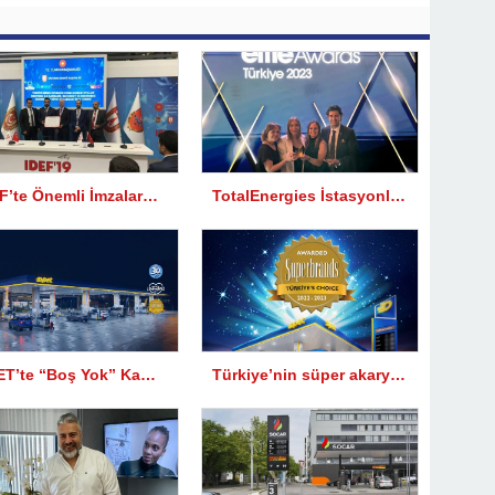
F’te Önemli İmzalar…
TotalEnergies İstasyonları Effie Türkiye’de iki kategoride ödül aldı
OPET’te “Boş Yok” Kampanyası ile anında yakıt puan kazanma fırsatı
Türkiye’nin süper akaryakıt markası OPET