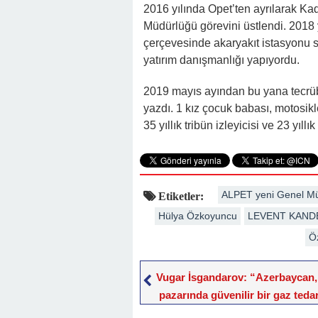
2016 yılında Opet’ten ayrılarak Kad
Müdürlüğü görevini üstlendi. 2018 
çerçevesinde akaryakıt istasyonu sa
yatırım danışmanlığı yapıyordu.
2019 mayıs ayından bu yana tecrüb
yazdı. 1 kız çocuk babası, motosiklet
35 yıllık tribün izleyicisi ve 23 yıll
ALPET yeni Genel Mü
Etiketler:
Hülya Özkoyuncu
LEVENT KAND
Ö
Vugar İsgandarov: “Azerbaycan,
pazarında güvenilir bir gaz tedar
haline geliyor”