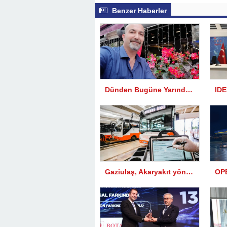
Benzer Haberler
Dünden Bugüne Yarından Geleceğe, İyi ki Varsın Ali AÇKALMAZ
IDE
Gaziulaş, Akaryakıt yönetimini Asis Otomasyon ile yapıyor