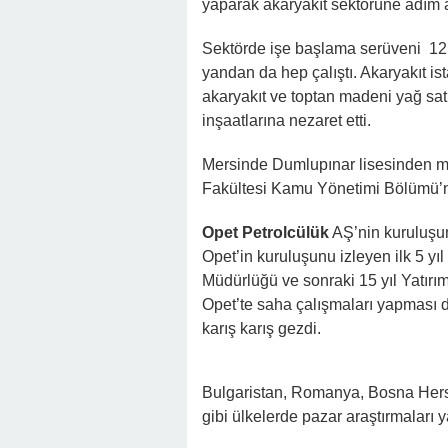
yaparak akaryakıt sektörüne adım at
Sektörde işe başlama serüveni 12 
yandan da hep çalıştı. Akaryakıt is
akaryakıt ve toptan madeni yağ sa
inşaatlarına nezaret etti.
Mersinde Dumlupınar lisesinden mez
Fakültesi Kamu Yönetimi Bölümü’nü
Opet Petrolcülük
AŞ’nin kuruluşund
Opet’in kuruluşunu izleyen ilk 5 yıl 
Müdürlüğü ve sonraki 15 yıl Yatırım
Opet’te saha çalışmaları yapması d
karış karış gezdi.
Bulgaristan, Romanya, Bosna Hers
gibi ülkelerde pazar araştırmaları 