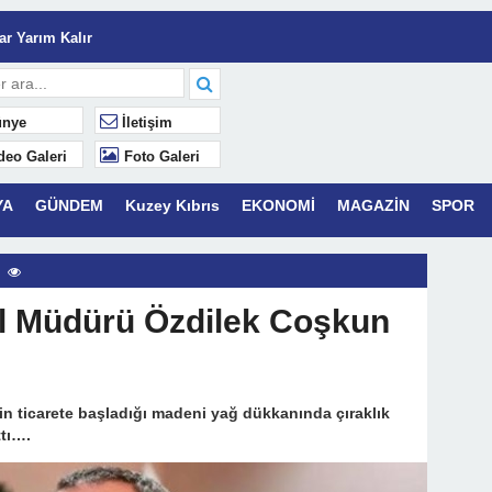
Serveti Karakterdir.
r Yarım Kalır
lâk
nye
İletişim
Yaşamaktır.
deo Galeri
Foto Galeri
YA
GÜNDEM
Kuzey Kıbrıs
EKONOMİ
MAGAZİN
SPOR
k Mahsuplaşma” Dönemi: Azalan Yatırım Getirisini (ROI) C&I Enerji
l Müdürü Özdilek Coşkun
in ticarete başladığı madeni yağ dükkanında çıraklık
tı….