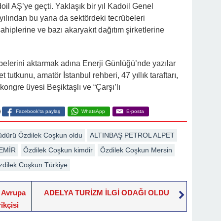
oil AŞ’ye geçti. Yaklaşık bir yıl Kadoil Genel
yılından bu yana da sektördeki tecrübeleri
hiplerine ve bazı akaryakıt dağıtım şirketlerine
elerini aktarmak adına Enerji Günlüğü’nde yazılar
 tutkunu, amatör İstanbul rehberi, 47 yıllık taraftarı,
ık kongre üyesi Beşiktaşlı ve “Çarşı’lı
Facebook'ta paylaş
WhatsApp
E-posta
dürü Özdilek Coşkun oldu
ALTINBAŞ PETROL ALPET
EMİR
Özdilek Coşkun kimdir
Özdilek Coşkun Mersin
zdilek Coşkun Türkiye
 Avrupa
ADELYA TURİZM İLGİ ODAĞI OLDU
ikçisi