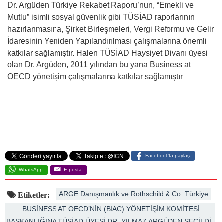
Dr. Argüden Türkiye Rekabet Raporu’nun, “Emekli ve
Mutlu” isimli sosyal güvenlik gibi TÜSİAD raporlarının
hazırlanmasına, Şirket Birleşmeleri, Vergi Reformu ve Gelir
İdaresinin Yeniden Yapılandırılması çalışmalarına önemli
katkılar sağlamıştır. Halen TÜSİAD Haysiyet Divanı üyesi
olan Dr. Argüden, 2011 yılından bu yana Business at
OECD yönetişim çalışmalarına katkılar sağlamıştır
Facebook'ta paylaş
WhatsApp
E-posta
ARGE Danışmanlık ve Rothschild & Co. Türkiye
Etiketler:
BUSİNESS AT OECD’NİN (BIAC) YÖNETİŞİM KOMİTESİ
BAŞKANLIĞINA TÜSİAD ÜYESİ DR. YILMAZ ARGÜDEN SEÇİLDİ