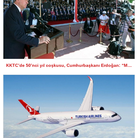
KKTC’de 50’nci yıl coşkusu, Cumhurbaşkanı Erdoğan: “Müzakereye ve çözüme hazırız”