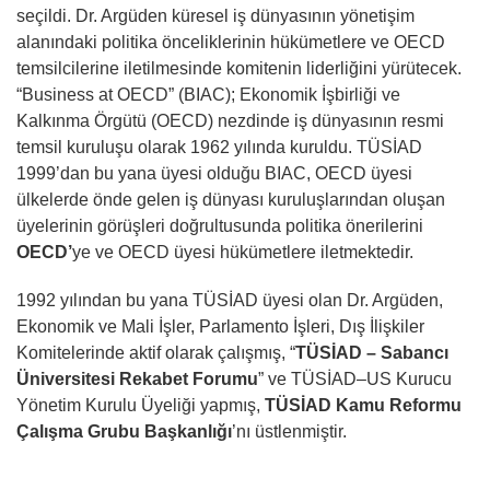
seçildi. Dr. Argüden küresel iş dünyasının yönetişim
alanındaki politika önceliklerinin hükümetlere ve OECD
temsilcilerine iletilmesinde komitenin liderliğini yürütecek.
“Business at OECD” (BIAC); Ekonomik İşbirliği ve
Kalkınma Örgütü (OECD) nezdinde iş dünyasının resmi
temsil kuruluşu olarak 1962 yılında kuruldu. TÜSİAD
1999’dan bu yana üyesi olduğu BIAC, OECD üyesi
ülkelerde önde gelen iş dünyası kuruluşlarından oluşan
üyelerinin görüşleri doğrultusunda politika önerilerini
OECD’
ye ve OECD üyesi hükümetlere iletmektedir.
1992 yılından bu yana TÜSİAD üyesi olan Dr. Argüden,
Ekonomik ve Mali İşler, Parlamento İşleri, Dış İlişkiler
Komitelerinde aktif olarak çalışmış, “
TÜSİAD – Sabancı
Üniversitesi Rekabet Forumu
” ve TÜSİAD–US Kurucu
Yönetim Kurulu Üyeliği yapmış,
TÜSİAD Kamu Reformu
Çalışma Grubu Başkanlığı
’nı üstlenmiştir.