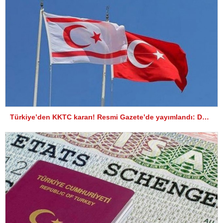
Türkiye’den KKTC kararı! Resmi Gazete’de yayımlandı: Dünyaya ilan ediyoruz…