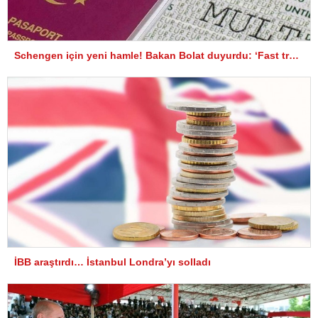
Schengen için yeni hamle! Bakan Bolat duyurdu: ‘Fast track’ vize uygulaması
İBB araştırdı… İstanbul Londra’yı solladı