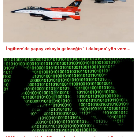
İngiltere’de yapay zekayla geleceğin ‘it dalaşına’ yön verenler arasında Türk mühendisler de var