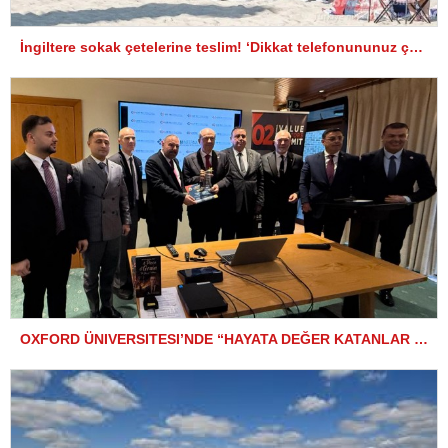
İngiltere sokak çetelerine teslim! ‘Dikkat telefonununuz çalınabilir’ uyarıları asıldı
OXFORD ÜNIVERSITESI’NDE “HAYATA DEĞER KATANLAR ZIRVESI” “Oxford Tarihi Mesajlara Sahne Oldu”