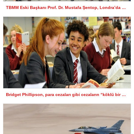
TBMM Eski Başkanı Prof. Dr. Mustafa Şentop, Londra’da bulunan Kahramanmaraş Karahasanlılar Derneğini ziyaret etti.
Bridget Phillipson, para cezaları gibi cezaların “köklü bir uygulama” olduğunu ve “uygulamada kalacağını” kaydetti.