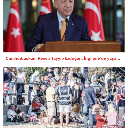
Cumhurbaşkanı Recep Tayyip Erdoğan, İngiltere’de yaşayan Türklere hitap etti.