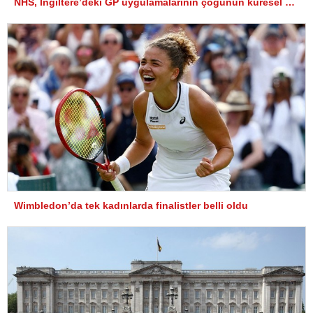
NHS, İngiltere’deki GP uygulamalarının çoğunun küresel BT (IT- Bilgi Teknolojisi) kesintisi nedeniyle kesintiye uğradığını söyledi.
Wimbledon’da tek kadınlarda finalistler belli oldu