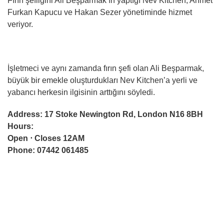
Fırın şefliğini Ali Beşparmak’ın yaptığı Nev Kitchen, Ahmet
Furkan Kapucu ve Hakan Sezer yönetiminde hizmet
veriyor.
İşletmeci ve aynı zamanda fırın şefi olan Ali Beşparmak,
büyük bir emekle oluşturdukları Nev Kitchen’a yerli ve
yabancı herkesin ilgisinin arttığını söyledi.
Address: 17 Stoke Newington Rd, London N16 8BH
Hours:
Open ⋅ Closes 12AM
Phone: 07442 061485