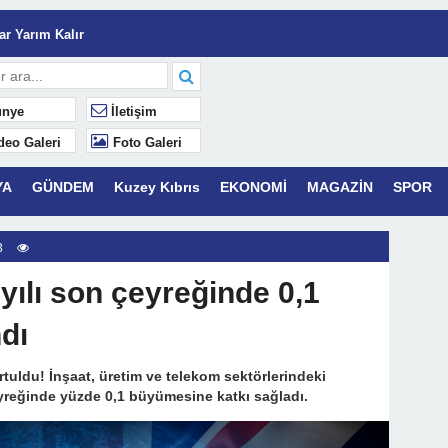
Serveti Karakterdir.
r Yarım Kalır
lâk
nye
İletişim
Yaşamaktır.
deo Galeri
Foto Galeri
YA
GÜNDEM
Kuzey Kıbrıs
EKONOMİ
MAGAZİN
SPOR
k Mahsuplaşma” Dönemi: Azalan Yatırım Getirisini (ROI) C&I Enerji
3
 yılı son çeyreğinde 0,1
dı
tuldu! İnşaat, üretim ve telekom sektörlerindeki
eyreğinde yüzde 0,1 büyümesine katkı sağladı.