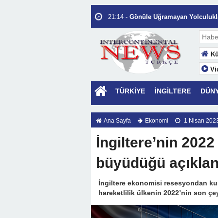
22:35 -
Hayat Sermayesinin En Büyük 
21:14 -
Gönüle Uğramayan Yolculukla
14:02 -
Kalbin Eşiğinde Bekleyen Ah
10:40 -
Seni Allah İçin Seviyorum.
Kü
12:56 -
İnsanı Değerli Kılan, İnsanı 
Vi
17:53 -
“Hormonların Fısıltısı”
14:58 -
Ey yâr…
TÜRKİYE
İNGİLTERE
DÜN
22:30 -
Türkiye PV Pazarında “Saatli
Depolama Nasıl Kurtarıyor?
Ana Sayfa
Ekonomi
1 Nisan 202
13:44 -
İnsan İnsanın Yurdudur
İngiltere’nin 2022
büyüdüğü açıklan
İngiltere ekonomisi resesyondan kur
hareketlilik ülkenin 2022’nin son ç