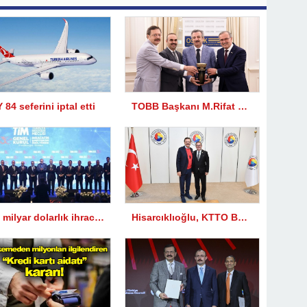
 84 seferini iptal etti
TOBB Başkanı M.Rifat Hisarcıklıoğlu OSBÜK Genişletilmiş Yönetim Kurulu Toplantısına katıldı
344 milyar dolarlık ihracatın şampiyonları ödüllerini Cumhurbaşkanı Erdoğan’dan aldı
Hisarcıklıoğlu, KTTO Başkanı Turgay Deniz’le görüştü