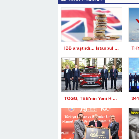
İBB araştırdı… İstanbul Londra’yı solladı
THY
TOGG, TBB’nin Yeni Hizmet Aracı Olarak Kullanılacak