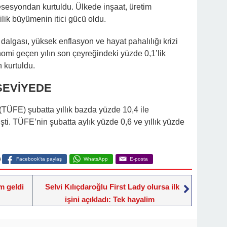
sesyondan kurtuldu. Ülkede inşaat, üretim
ilik büyümenin itici gücü oldu.
dalgası, yüksek enflasyon ve hayat pahalılığı krizi
mi geçen yılın son çeyreğindeki yüzde 0,1’lik
 kurtuldu.
SEVİYEDE
 (TÜFE) şubatta yıllık bazda yüzde 10,4 ile
şti. TÜFE’nin şubatta aylık yüzde 0,6 ve yıllık yüzde
Facebook'ta paylaş
WhatsApp
E-posta
m geldi
Selvi Kılıçdaroğlu First Lady olursa ilk
işini açıkladı: Tek hayalim