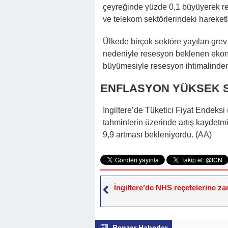
çeyreğinde yüzde 0,1 büyüyerek re
ve telekom sektörlerindeki hareketl
Ülkede birçok sektöre yayılan grev 
nedeniyle resesyon beklenen ekono
büyümesiyle resesyon ihtimalinden
ENFLASYON YÜKSEK 
İngiltere’de Tüketici Fiyat Endeksi
tahminlerin üzerinde artış kaydetmi
9,9 artması bekleniyordu. (AA)
İngiltere’de NHS reçetelerine za
Benzer Haberler