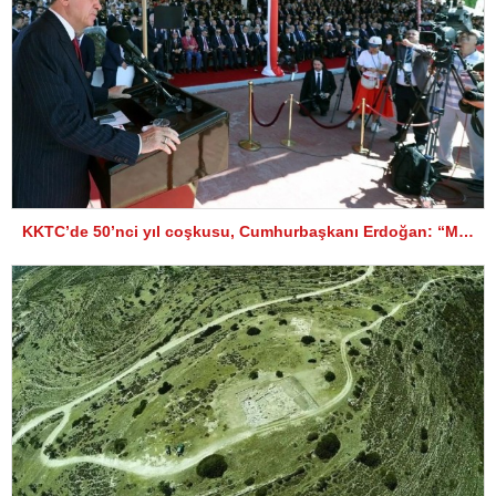
KKTC’de 50’nci yıl coşkusu, Cumhurbaşkanı Erdoğan: “Müzakereye ve çözüme hazırız”