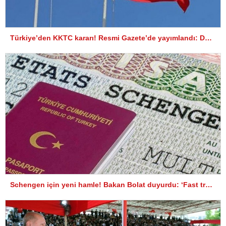
Türkiye’den KKTC kararı! Resmi Gazete’de yayımlandı: Dünyaya ilan ediyoruz…
Schengen için yeni hamle! Bakan Bolat duyurdu: ‘Fast track’ vize uygulaması