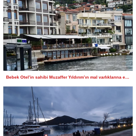
Bebek Otel’in sahibi Muzaffer Yıldırım’ın mal varlıklarına el konuldu