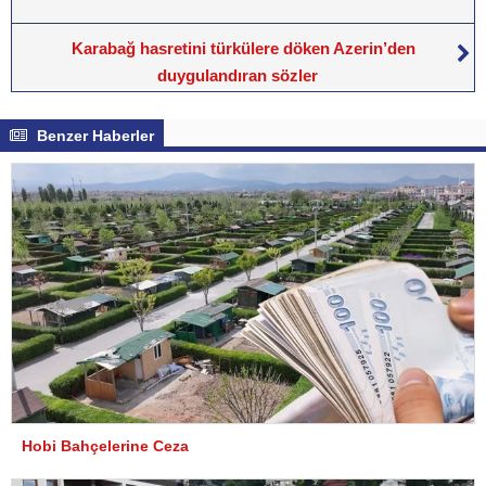
Karabağ hasretini türkülere döken Azerin’den
duygulandıran sözler
Benzer Haberler
Hobi Bahçelerine Ceza