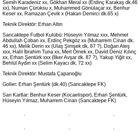
Semih Karadeniz xx, Gökhan Meral xx (Erdinç Karakaş dk.46
xx), Numan Çürüksu x, Muhammed Gönülaçar xx, Benhur
Keser xx, Ramazan Çevik x (Hakan Demirci dk.65 x)
Teknik Direktör: Erhan Altın
Sancaktepe Futbol Kulübü: Hüseyin Yılmaz xxx, Mehmet
Abdullah Çoban xx, Erdinç Pekgöz xx (Muharrem Cinan dk.
46 xx), Melik Derin xx (Ulaş Şimşek dk. 87 ?), Doğan Ateş
xxx, Halil İbrahim Tuna xx, Mert Örnek xx, David Deniz Kılınç
xx, Erhan Şentürk xxx (İlker Avşar dk. 87 ?), Yakup Yiğit xx,
Behlül Aydın xx (Selim Kayacı dk. 72 xx)
Teknik Direktör: Mustafa Çapanoğlu
Goller: Erhan Şentürk (dk.40) (Sancaktepe FK)
Sarı Kartlar: Benhur Keser (Kocaelispor), Erhan Şentürk,
Hüseyin Yılmaz, Muharrem Cinan (Sancaktepe FK)