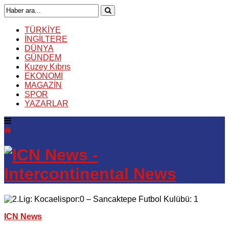
TÜRKİYE
İNGİLTERE
DÜNYA
GÜNDEM
Kuzey Kıbrıs
EKONOMİ
MAGAZİN
SPOR
YAZARLAR
ICN News