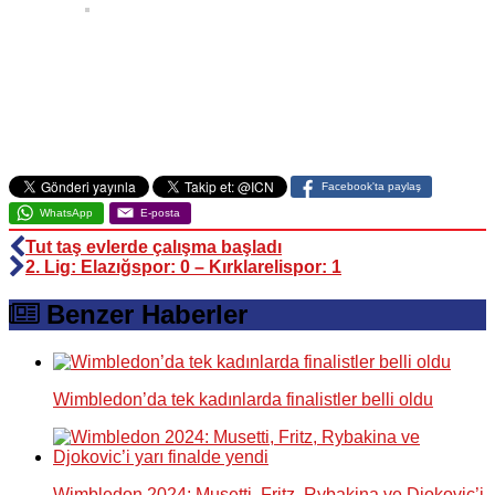
Facebook'ta paylaş
WhatsApp
E-posta
Tut taş evlerde çalışma başladı
2. Lig: Elazığspor: 0 – Kırklarelispor: 1
Benzer Haberler
Wimbledon’da tek kadınlarda finalistler belli oldu
Wimbledon 2024: Musetti, Fritz, Rybakina ve Djokovic’i