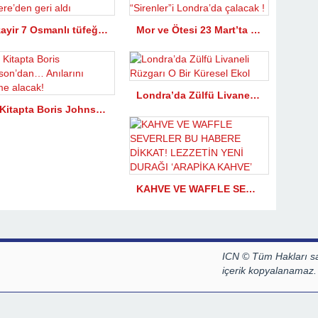
Cezayir 7 Osmanlı tüfeğini İngiltere’den geri aldı
Mor ve Ötesi 23 Mart’ta “Sirenler”i Londra’da çalacak !
Londra’da Zülfü Livaneli Rüzgarı O Bir Küresel Ekol
Bir Kitapta Boris Johnson’dan… Anılarını kaleme alacak!
KAHVE VE WAFFLE SEVERLER BU HABERE DİKKAT! LEZZETİN YENİ DURAĞI ‘ARAPİKA KAHVE’
ICN © Tüm Hakları sa
içerik kopyalanamaz.