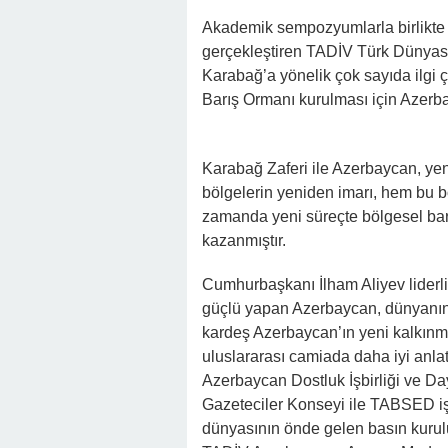
Akademik sempozyumlarla birlikte ku
gerçekleştiren TADİV Türk Dünyas
Karabağ’a yönelik çok sayıda ilgi 
Barış Ormanı kurulması için Azerb
Karabağ Zaferi ile Azerbaycan, yeni
bölgelerin yeniden imarı, hem bu bö
zamanda yeni süreçte bölgesel bar
kazanmıştır.
Cumhurbaşkanı İlham Aliyev liderl
güçlü yapan Azerbaycan, dünyanı
kardeş Azerbaycan’ın yeni kalkınma 
uluslararası camiada daha iyi anla
Azerbaycan Dostluk İşbirliği ve D
Gazeteciler Konseyi ile TABSED işb
dünyasının önde gelen basın kurulu