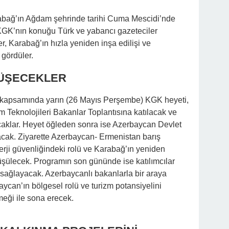
rabağ’ın Ağdam şehrinde tarihi Cuma Mescidi’nde
 KGK’nın konuğu Türk ve yabancı gazeteciler
ler, Karabağ’ın hızla yeniden inşa edilişi ve
 gördüler.
RÜŞECEKLER
apsamında yarın (26 Mayıs Perşembe) KGK heyeti,
işim Teknolojileri Bakanlar Toplantısına katılacak ve
aklar. Heyet öğleden sonra ise Azerbaycan Devlet
acak. Ziyarette Azerbaycan- Ermenistan barış
erji güvenliğindeki rolü ve Karabağ’ın yeniden
rüşülecek. Programın son gününde ise katılımcılar
 sağlayacak. Azerbaycanlı bakanlarla bir araya
can’ın bölgesel rolü ve turizm potansiyelini
eği ile sona erecek.