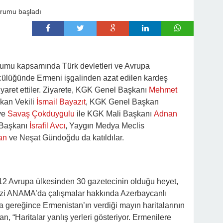
 kapsamında Türk devletleri ve Avrupa
ülüğünde Ermeni işgalinden azat edilen kardeş
yaret ettiler. Ziyarete, KGK Genel Başkanı
Mehmet
kan Vekili
İsmail Bayazıt
, KGK Genel Başkan
ve
Savaş Çokduygulu
ile KGK Mali Başkanı
Adnan
 Başkanı
İsrafil Avcı
, Yaygın Medya Meclis
an
ve Neşat Gündoğdu da katıldılar.
e 12 Avrupa ülkesinden 30 gazetecinin olduğu heyet,
i ANAMA’da çalışmalar hakkında Azerbaycanlı
a gereğince Ermenistan’ın verdiği mayın haritalarının
, “Haritalar yanlış yerleri gösteriyor. Ermenilere