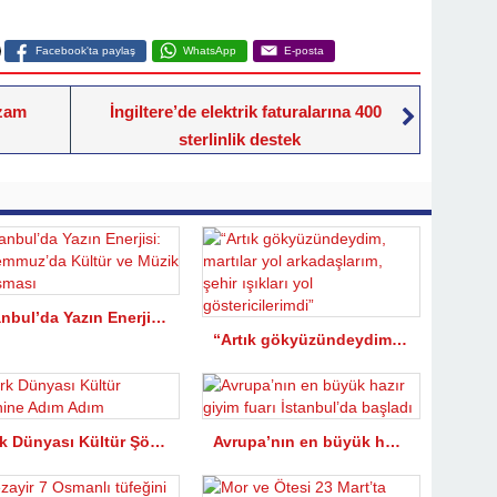
Facebook'ta paylaş
WhatsApp
E-posta
 zam
İngiltere’de elektrik faturalarına 400
sterlinlik destek
İstanbul’da Yazın Enerjisi: 12 Temmuz’da Kültür ve Müzik Buluşması
“Artık gökyüzündeydim, martılar yol arkadaşlarım, şehir ışıkları yol göstericilerimdi”
Türk Dünyası Kültür Şölenine Adım Adım
Avrupa’nın en büyük hazır giyim fuarı İstanbul’da başladı