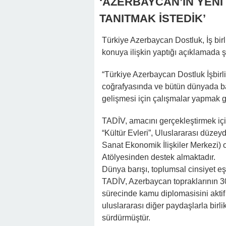
‘AZERBAYCAN’IN YENİ
TANITMAK İSTED
İK’
Türkiye Azerbaycan Dostluk, İş bir
konuya ilişkin yaptığı açıklamada ş
“Türkiye Azerbaycan Dostluk İşbirl
coğrafyasında ve bütün dünyada 
gelişmesi için çalışmalar yapmak
TADİV, amacını gerçekleştirmek ic
“Kültür Evleri”, Uluslararası düz
Sanat Ekonomik İlişkiler Merkezi) 
Atölyesinden destek almaktadır.
Dünya barışı, toplumsal cinsiyet eş
TADİV, Azerbaycan topraklarının 30
sürecinde kamu diplomasisini aktif 
uluslararası diğer paydaşlarla birli
sürdürmüştür.