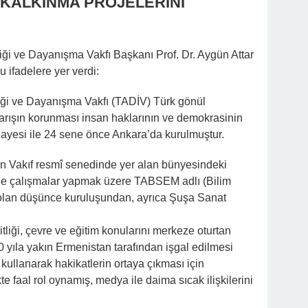
 KALKINMA PROJELERİNİ
liği ve Dayanışma Vakfı Başkanı Prof. Dr. Aygün Attar
u ifadelere yer verdi:
iği ve Dayanışma Vakfı (TADİV) Türk gönül
barışın korunması insan haklarının ve demokrasinin
 gayesi ile 24 sene önce Ankara’da kurulmuştur.
̧in Vakıf resmî senedinde yer alan bünyesindeki
eyde çalışmalar yapmak üzere TABSEM adlı (Bilim
olan düşünce kuruluşundan, ayrıca Şuşa Sanat
itliği, çevre ve eğitim konularını merkeze oturtan
 yıla yakın Ermenistan tarafından işgal edilmesi
kullanarak hakikatlerin ortaya çıkması için
kte faal rol oynamış, medya ile daima sıcak ilişkilerini