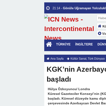
22:35 -
Hayat Sermayesinin En Büyük 
21:14 -
Gönüle Uğramayan Yolculukla
14:02 -
Kalbin Eşiğinde Bekleyen Ah
10:40 -
Seni Allah İçin Seviyorum.
Kü
12:56 -
İnsanı Değerli Kılan, İnsanı 
Vi
17:53 -
“Hormonların Fısıltısı”
14:58 -
Ey yâr…
TÜRKİYE
İNGİLTERE
DÜN
22:30 -
Türkiye PV Pazarında “Saatli
Depolama Nasıl Kurtarıyor?
Ana Sayfa
Kültür Sanat
,
Türk Dünyası
13:44 -
İnsan İnsanın Yurdudur
KGK’nin Azerbay
başladı
Hülya Özkoyuncu/ Londra
Küresel Gazeteciler Konseyi’nin (
başladı. Küresel düzeyde kamu dipl
çerçevesinde Azerbaycan Devlet Baş