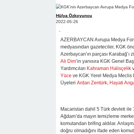
Hülya Özkoyuncu
2022-05-26
-
AZERBAYCAN Avrupa Medya Forumu
medyasından gazeteciler, KGK önc
Azerbaycan’ın parçası Karabağ’ı zi
Ali Dim
’in yanısıra KGK Genel Baş
Yardımcıları
Kahraman Halisçelik
Yüce
ve KGK Yerel Medya Meclis
Üyeleri
Ardan Zentürk
,
Hayati Arıg
Macaristan dahil 5 Türk devleti il
Ağdam’da mayın temizleme merkez
komutandan brifing aldılar. Anlaşm
doğru olmadığını ifade eden komutan