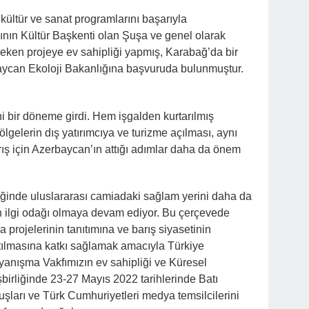
̈ltür ve sanat programlarını başarıyla
ının Kültür Başkenti olan Şuşa ve genel olarak
çeken projeye ev sahipliği yapmış, Karabağ’da bir
aycan Ekoloji Bakanlığına başvuruda bulunmuştur.
 bir döneme girdi. Hem işgalden kurtarılmış
lgelerin dış yatırımcıya ve turizme açılması, aynı
ış için Azerbaycan’ın attığı adımlar daha da önem
iğinde uluslararası camiadaki sağlam yerini daha da
n ilgi odağı olmaya devam ediyor. Bu çerçevede
projelerinin tanıtımına ve barış siyasetinin
tılmasına katkı sağlamak amacıyla Türkiye
ayanışma Vakfımızın ev sahipliği ve Küresel
irliğinde 23-27 Mayıs 2022 tarihlerinde Batı
şları ve Türk Cumhuriyetleri medya temsilcilerini