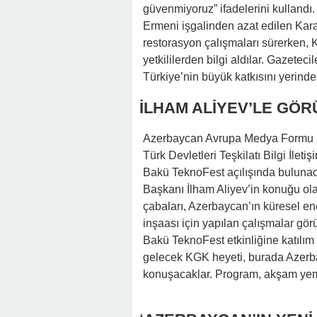
güvenmiyoruz” ifadelerini kullandı.
Ermeni işgalinden azat edilen Ka
restorasyon çalışmaları sürerken,
yetkililerden bilgi aldılar. Gazeteci
Türkiye’nin büyük katkısını yerinde
İLHAM ALİYEV’LE GÖ
Azerbaycan Avrupa Medya Formu k
Türk Devletleri Teşkilatı Bilgi İlet
Bakü TeknoFest açılışında bulunac
Başkanı İlham Aliyev’in konuğu ol
çabaları, Azerbaycan’ın küresel en
inşaası için yapılan çalışmalar gö
Bakü TeknoFest etkinliğine katılım
gelecek KGK heyeti, burada Azerbay
konuşacaklar. Program, akşam yem