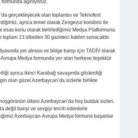
ormunda ağırlıyoruz.
hı’da gerçekleşecek olan toplantısı ve Teknofest
diğimiz, ayrıca temel olarak Zengezur koridoru ile
ini esas konu olarak belirlediğimiz Medya Platformuna
re toplam 13 ülkeden 30 gazeteci katılım sunacaktır.
asında yer alması ve bölge barışı için TADİV olarak
n-Avrupa Medya formunda yer alan herkese teşekkür
verliği ayrıca ikinci Karabağ savaşında gösterdiği
in olan güzel Azerbaycan’da sizlerle birlikte
oşgörünün ülkesi Azerbaycan’da hoş bulduk sizleri.
a değil barışı ve sevgiyi tercih edenlerle
andığımız Azerbaycan-Avrupa Medya formuna başarılar