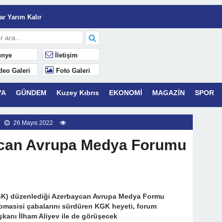
Serveti Karakterdir.
r Yarım Kalır
lâk
nye
İletişim
Yaşamaktır.
deo Galeri
Foto Galeri
YA
GÜNDEM
Kuzey Kıbrıs
EKONOMİ
MAGAZİN
SPOR
k Mahsuplaşma” Dönemi: Azalan Yatırım Getirisini (ROI) C&I Enerji
26 Mayıs 2022
can Avrupa Medya Forumu
KGK) düzenlediği Azerbaycan Avrupa Medya Formu
omasisi çabalarını sürdüren KGK heyeti, forum
kanı İlham Aliyev ile de görüşecek