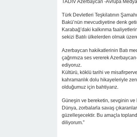
TADİV Azerbaycan -Avrupa Medya f
Türk Devletleri Teşkilatının Şama
Bakü’nün mevcudiyetine denk getir
Karabağ’daki kalkınma faaliyetler
sekizi Batılı ülkelerden olmak üze
Azerbaycan hakikatlerinin Batı medy
çağrımıza ses vererek Azerbayca
ediyoruz.
Kültürü, köklü tarihi ve misafirper
kahramanlık dolu hikayeleriyle zeng
olduğumuz için bahtiyarız.
Güneşin ve bereketin, sevginin ve h
Dünya, zorbalarla savaş çıkaranlarl
güzelleşecektir. Bu amaçla topl
diliyorum.”