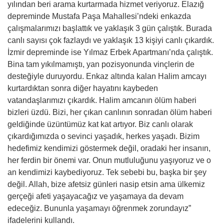
yılından beri arama kurtarmada hizmet veriyoruz. Elazığ
depreminde Mustafa Paşa Mahallesi’ndeki enkazda
çalışmalarımızı başlattık ve yaklaşık 3 gün çalıştık. Burada
canlı sayısı çok fazlaydı ve yaklaşık 13 kişiyi canlı çıkardık.
İzmir depreminde ise Yılmaz Erbek Apartmanı’nda çalıştık.
Bina tam yıkılmamıştı, yan pozisyonunda vinçlerin de
desteğiyle duruyordu. Enkaz altında kalan Halim amcayı
kurtardıktan sonra diğer hayatını kaybeden
vatandaşlarımızı çıkardık. Halim amcanın ölüm haberi
bizleri üzdü. Bizi, her çıkan canlının sonradan ölüm haberi
geldiğinde üzüntümüz kat kat artıyor. Biz canlı olarak
çıkardığımızda o sevinci yaşadık, herkes yaşadı. Bizim
hedefimiz kendimizi göstermek değil, oradaki her insanın,
her ferdin bir önemi var. Onun mutluluğunu yaşıyoruz ve o
an kendimizi kaybediyoruz. Tek sebebi bu, başka bir şey
değil. Allah, bize afetsiz günleri nasip etsin ama ülkemiz
gerçeği afeti yaşayacağız ve yaşamaya da devam
edeceğiz. Bununla yaşamayı öğrenmek zorundayız”
ifadelerini kullandı.