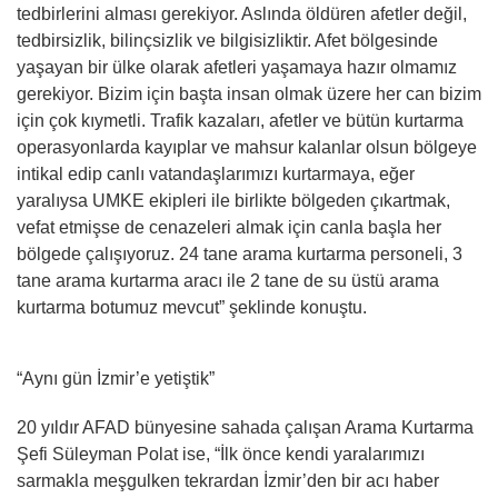
tedbirlerini alması gerekiyor. Aslında öldüren afetler değil,
tedbirsizlik, bilinçsizlik ve bilgisizliktir. Afet bölgesinde
yaşayan bir ülke olarak afetleri yaşamaya hazır olmamız
gerekiyor. Bizim için başta insan olmak üzere her can bizim
için çok kıymetli. Trafik kazaları, afetler ve bütün kurtarma
operasyonlarda kayıplar ve mahsur kalanlar olsun bölgeye
intikal edip canlı vatandaşlarımızı kurtarmaya, eğer
yaralıysa UMKE ekipleri ile birlikte bölgeden çıkartmak,
vefat etmişse de cenazeleri almak için canla başla her
bölgede çalışıyoruz. 24 tane arama kurtarma personeli, 3
tane arama kurtarma aracı ile 2 tane de su üstü arama
kurtarma botumuz mevcut” şeklinde konuştu.
“Aynı gün İzmir’e yetiştik”
20 yıldır AFAD bünyesine sahada çalışan Arama Kurtarma
Şefi Süleyman Polat ise, “İlk önce kendi yaralarımızı
sarmakla meşgulken tekrardan İzmir’den bir acı haber