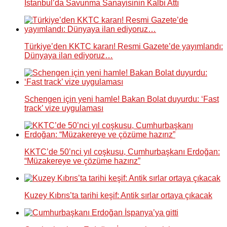
İstanbul’da Savunma Sanayisinin Kalbi Attı
Türkiye’den KKTC kararı! Resmi Gazete’de yayımlandı:
Dünyaya ilan ediyoruz…
Schengen için yeni hamle! Bakan Bolat duyurdu: ‘Fast
track’ vize uygulaması
KKTC’de 50’nci yıl coşkusu, Cumhurbaşkanı Erdoğan:
“Müzakereye ve çözüme hazırız”
Kuzey Kıbrıs’ta tarihi keşif: Antik sırlar ortaya çıkacak