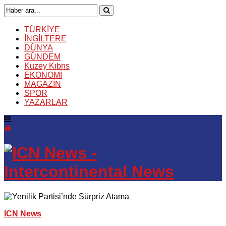
TÜRKİYE
İNGİLTERE
DÜNYA
GÜNDEM
Kuzey Kıbrıs
EKONOMİ
MAGAZİN
SPOR
YAZARLAR
ICN News